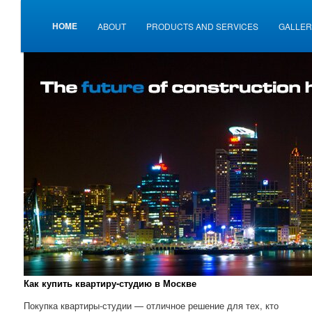
Main menu
Innovative High-Rise Development Products
HOME
SKIP TO PRIMARY CONTENT
SKIP TO SECONDARY CONTENT
ABOUT
PRODUCTS AND SERVICES
GALLER
Skyline Developments
Как купить квартиру-студию в Москве
Покупка квартиры-студии — отличное решение для тех, кто