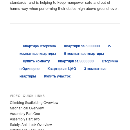
standards, and is helping to keep manpower safe and out of
harms way when performing their duties high above ground level.
Квартира Вторичка
Квартирв за 5000000
2-
комнатные квартиры
5-комнатные квартиры
Купить комнату
Квартирв за 3000000
Вторичка
в Одинцово
Квартиры в ЦАО
3-комнатные
квартиры
Купить участок
VIDEO: QUICK LINKS
Climbing Scaffolding Overview
Mechanical Overview
Assembly Part One
Assembly Part Two
Safety: Anti-Lock Overview
Safety: Anti-Lock Test