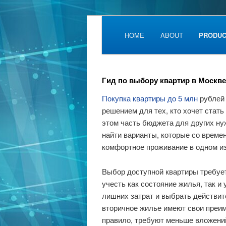
Main menu
SKIP TO PRIMARY CONT
SKIP TO SECONDARY CO
HOME
ABOUT
PRODUC
Гид по выбору квартир в Москве
Покупка квартиры до 5 млн
рублей
решением для тех, кто хочет стат
этом часть бюджета для других ну
найти варианты, которые со време
комфортное проживание в одном из
Выбор доступной квартиры требует
учесть как состояние жилья, так и
лишних затрат и выбрать действит
вторичное жилье имеют свои преим
правило, требуют меньше вложени